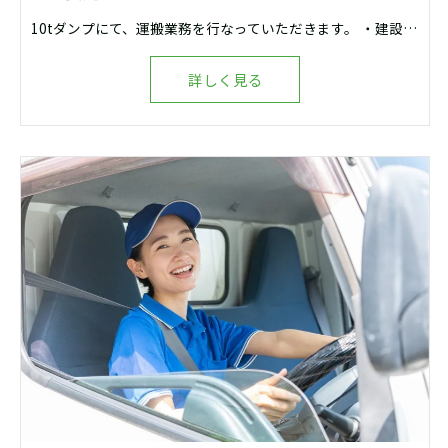
10tダンプにて、運搬業務を行なっていただきます。 ・建設資材の運搬・納入 ・建設残土の運搬・納入 ・道路舗装補修工事 (アスファルト合材・ガラ運搬)
詳しく見る