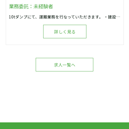
業務委託：未経験者
10tダンプにて、運搬業務を行なっていただきます。 ・建設資材の運搬・納入 ・建設残土の運搬・納入 ・道路舗装補修工事 (アスファルト合材・ガラ運搬)
詳しく見る
求人一覧へ